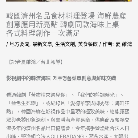
韓國濟州名品食材料理登場 海鮮農産
創意應用新亮點 韓劇同款海味上桌
各式料理創作一次滿足
/
地方要聞
,
最新文章
,
生活文創
,
美食餐飲
/ 作者:
夏 維鴻
【記者夏維鴻／台北報導】
影視劇中的韓流海味
제주명품
菜單創意與鮮味交織
看過韓劇「苦盡柑來遇見你」、「我們的藍調時光」、
「藍色生死戀」，或紀錄片「愛德華李與柳秀榮：海鮮狂
熱」，韓國海鮮在影視作品中呈現的極致美味，總能讓觀
眾與老饕印象深刻。與臺灣海產貿易商、供應商及餐廳交
流多年的濟州名品出口協議會，今年攜手營漁組合法人日
出峰、營漁組合法人OLLEBADANG、琴永水產、太陽出