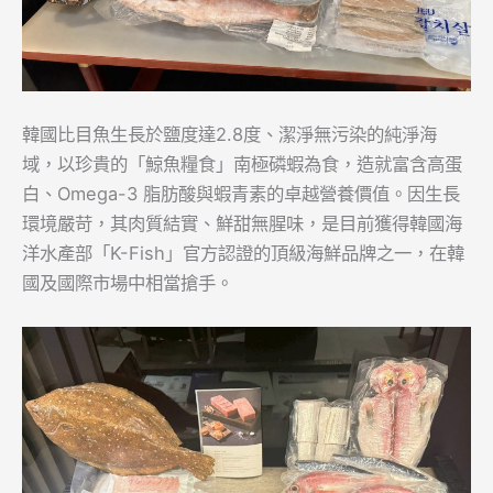
韓國比目魚生長於鹽度達2.8度、潔淨無污染的純淨海
域，以珍貴的「鯨魚糧食」南極磷蝦為食，造就富含高蛋
白、Omega-3 脂肪酸與蝦青素的卓越營養價值。因生長
環境嚴苛，其肉質結實、鮮甜無腥味，是目前獲得韓國海
洋水產部「K-Fish」官方認證的頂級海鮮品牌之一，在韓
國及國際市場中相當搶手。