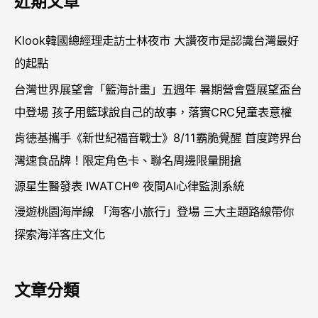
近期文章
鍵
字
Klook韓國總經理走訪士林夜市 大讚夜市是認識台灣最好
:
的起點
台灣世界展望會「籃海計畫」五週年 暑期營會暨展望盃台
中登場 孩子用籃球說自己的故事，落實CRC兒童表意權
肯德基攜手《新世紀福音戰士》8/11霸脆覺醒 首度跨界台
灣速食品牌！限定角色卡、聯名周邊限量開搶
源星生醫發表 IWATCH® 夜間AI心律監測系統
漫遊桃園海岸線 「海客小旅行」登場 三大主題路線帶你
探索海洋客庄文化
文章分類