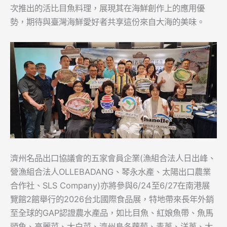
次推出的活比目魚料理，展現其在海鮮創作上的應用優
勢，期待與臺灣海鮮愛好者共享這份來自大海的美味。
濟州名品出口協議會的五家會員企業(漁組合法人日出峰、
營漁組合法人OLLEBADANG、琴永水產、太陽出口農業
合作社、SLS Company)亦將參與6/24至6/27在南港展
覽館2館舉行的2026台北國際食品展，特地帶來長年外銷
至全球的GAP認證農水產品，如比目魚、紅娘魚帶、魚馬
頭魚、高麗菜、大白菜、濟州島冬蘿蔔、青蔥、洋蔥、大