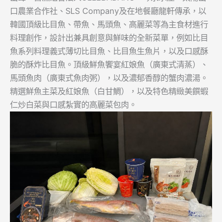
口農業合作社、SLS Company及在地餐廳龍軒傳承，以
韓國頂級比目魚、帶魚、馬頭魚、高麗菜等為主食材進行
料理創作，設計出兼具創意與鮮味的全新菜單，例如比目
魚系列料理義式薄切比目魚、比目魚生魚片，以及口感酥
脆的酥炸比目魚。頂級鮮魚饗宴紅娘魚（廣東式清蒸）、
馬頭魚肉（廣東式魚肉粥），以及濃郁香醇的蟹肉濃湯。
精選鮮魚主菜及紅娘魚（白甘鯛），以及特色精緻美饌蝦
仁炒白菜與口感紮實的高麗菜包肉。