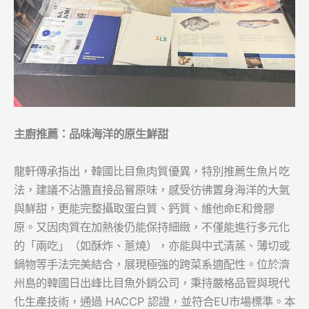
主廚推薦：品味海洋的原生鮮甜
龍軒傳承指出，韓國比目魚肉質優異，特別推薦生魚片吃
法，建議不沾醬直接品嘗原味，感受彷彿置身海洋的大氣
與鮮甜，更能完整攝取蛋白質、鈣質、維他命E和骨膠
原。又因肉質在加熱後仍能保持細緻，不僅能進行多元化
的「兩吃」（如酥炸、蔥燒），亦能與中式清蒸、薄切或
鍋物等手法完美結合，展現極強的跨菜系適配性。位於濟
州島的韓國日出峰比目魚外銷公司，秉持嚴格品管與現代
化生產技術，通過 HACCP 認證，並符合EU市場標準。本