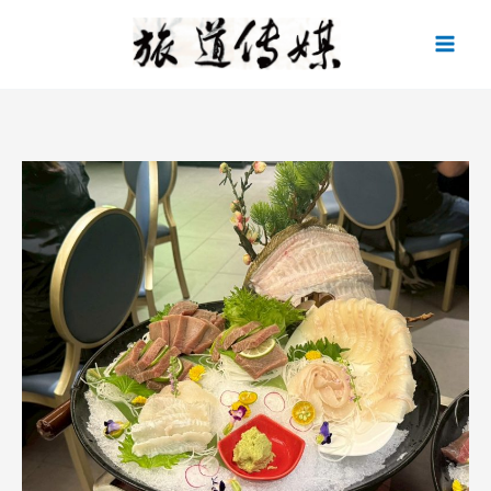
跳
至
主
要
內
容