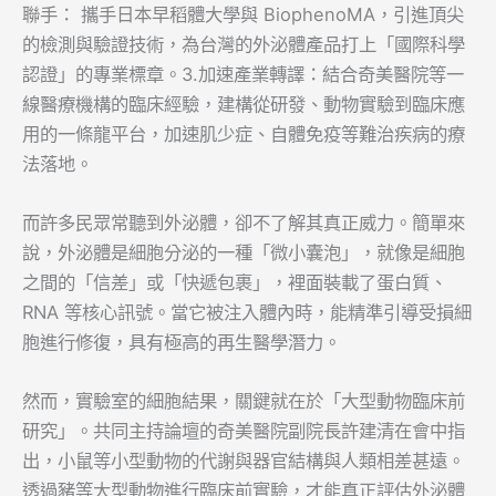
聯手： 攜手日本早稻體大學與 BiophenoMA，引進頂尖
的檢測與驗證技術，為台灣的外泌體產品打上「國際科學
認證」的專業標章。3.加速產業轉譯：結合奇美醫院等一
線醫療機構的臨床經驗，建構從研發、動物實驗到臨床應
用的一條龍平台，加速肌少症、自體免疫等難治疾病的療
法落地。
​而許多民眾常聽到外泌體，卻不了解其真正威力。簡單來
說，外泌體是細胞分泌的一種「微小囊泡」，就像是細胞
之間的「信差」或「快遞包裹」，裡面裝載了蛋白質、
RNA 等核心訊號。當它被注入體內時，能精準引導受損細
胞進行修復，具有極高的再生醫學潛力。
​然而，實驗室的細胞結果，關鍵就在於「大型動物臨床前
研究」。共同主持論壇的奇美醫院副院長許建清在會中指
出，小鼠等小型動物的代謝與器官結構與人類相差甚遠。
透過豬等大型動物進行臨床前實驗，才能真正評估外泌體