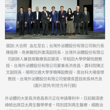
圖說:大合照 由左至右；台灣外泌體股份有限公司執行長
陳振興、奇美醫院許建清副院長、台灣外泌體股份有限公
司創辦人兼首席醫療長莊銀清、早稻田大學伊藤悅朗教
授、台灣外泌體股份有限公司董事長洪奇昌、農科院陳正
文副院長、陽明交通大學李曉暉副教授、南台科大褚俊傑
教授、台灣外泌體股份有限公司營運長暨技術長林杰良
(圖片提供/利世方舟行銷)
外泌體的大家長洪奇昌表示正在申請專利中，日前賴清德
總統出席亞太再生醫學學會，特別提到再生醫療、細胞治