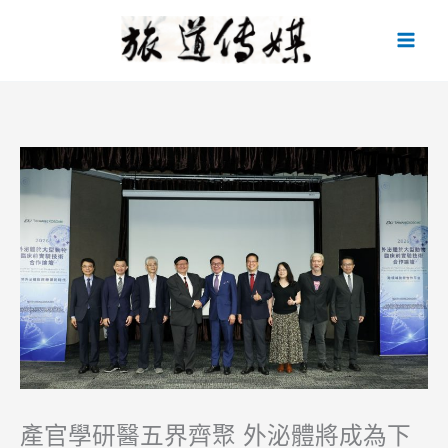
跳
至
主
要
內
容
產官學研醫五界齊聚 外泌體將成為下