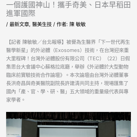
一個護國神山！攜手奇美、日本早稻田
進軍國際
/
最新文章
,
醫美生技
/ 作者:
陳 敏敏
【記者 陳敏敏／台北報導】被譽為生醫界「下一世代再生
醫學新星」的外泌體（Exosomes）技術，在台灣迎來重
大里程碑！台灣外泌體股份有限公司（TEC）（22）日假
集思台大會議中心蘇格拉底廳，舉辦《外泌體於大型動物
臨床前實驗技術合作論壇》。本次論壇由台灣外泌體董事
長洪奇昌與奇美醫院副院長許建清共同主持，現場匯集了
國內「產、官、學、研、醫」五大領域的重量級代表與專
家學者。