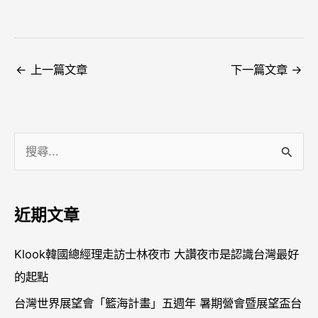
←
上一篇文章
下一篇文章
→
搜
尋
關
近期文章
鍵
字
Klook韓國總經理走訪士林夜市 大讚夜市是認識台灣最好
:
的起點
台灣世界展望會「籃海計畫」五週年 暑期營會暨展望盃台