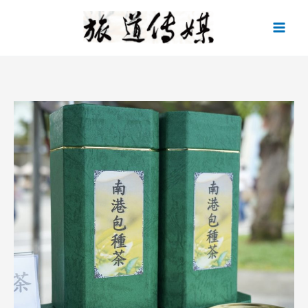
跳
至
主
要
內
容