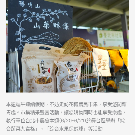
本週端午連續假期，不妨走訪花博農民市集，享受悠閒踏
青趣。市集精采豐富活動，讓您購物同時也能享受樂趣，
執行單位台北市農會本週(6/20-6/21)於舞台區舉辦「綜
合蔬菜九宮格」、「綜合水果保齡球」等活動