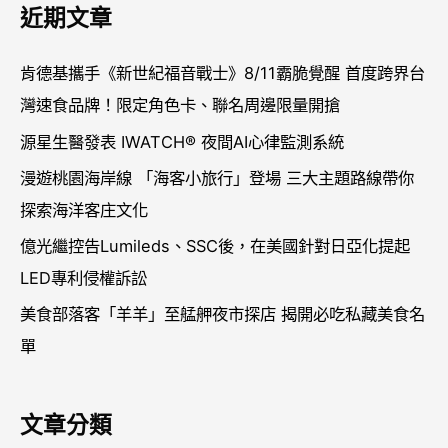
近期文章
鍵
字
肯德基攜手《新世紀福音戰士》8/11霸脆覺醒 首度跨界台
:
灣速食品牌！限定角色卡、聯名周邊限量開搶
源星生醫發表 IWATCH® 夜間AI心律監測系統
漫遊桃園海岸線 「海客小旅行」登場 三大主題路線帶你
探索海洋客庄文化
億光繼控告Lumileds、SSC後，在美國針對日亞化提起
LED專利侵權訴訟
美食部落客「羊羊」至艋舺夜市探店 揭開必吃私藏美食名
單
文章分類