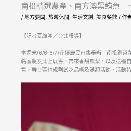
南投精選農產、南方澳黑鮪魚 
/
地方要聞
,
旅遊休閒
,
生活文創
,
美食餐飲
/ 作
【記者夏維鴻／台北報導】
本週末(6/6-6/7)花博農民市集舉辦「南投
轄區農友北上展售，帶來香甜鳳梨，以及送禮
售，舞台區也規劃試吃品嚐及滿額活動，活動