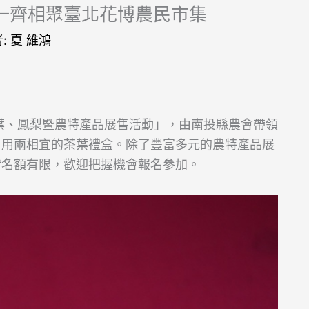
一齊相聚臺北花博農民市集
者:
夏 維鴻
縣茶葉、鳳梨暨農特產品展售活動」，由南投縣農會帶領
自用兩相宜的茶葉禮盒。除了豐富多元的農特產品展
皆名額有限，歡迎把握機會報名參加。