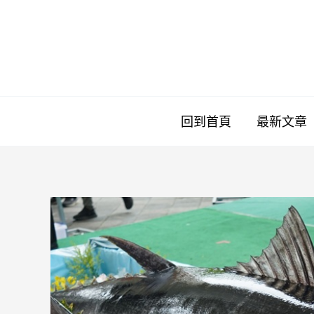
跳
至
主
要
內
容
回到首頁
最新文章