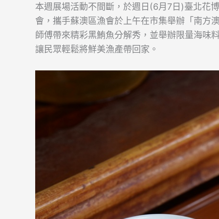
本週展場活動不間斷，於週日(6月7日)臺北
會，攜手蘇澳區漁會於上午在市集舉辦「南方
師傅帶來精彩黑鮪魚分解秀，並舉辦限量海味
讓民眾輕鬆將鮮美漁產帶回家。