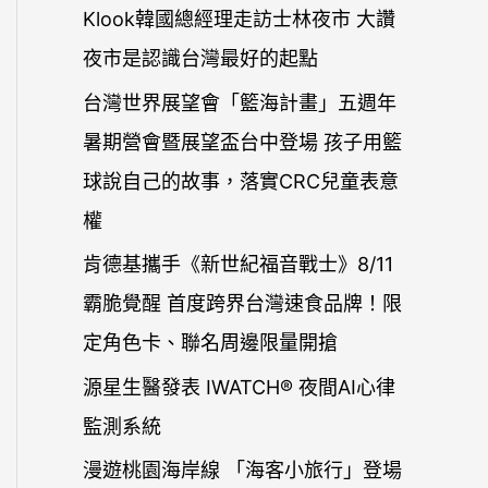
字
Klook韓國總經理走訪士林夜市 大讚
:
夜市是認識台灣最好的起點
台灣世界展望會「籃海計畫」五週年
暑期營會暨展望盃台中登場 孩子用籃
球說自己的故事，落實CRC兒童表意
權
肯德基攜手《新世紀福音戰士》8/11
霸脆覺醒 首度跨界台灣速食品牌！限
定角色卡、聯名周邊限量開搶
源星生醫發表 IWATCH® 夜間AI心律
監測系統
漫遊桃園海岸線 「海客小旅行」登場