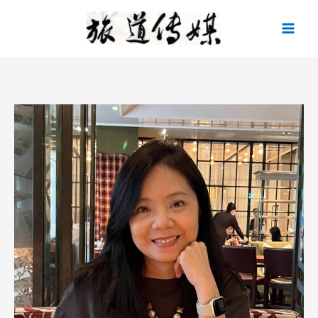
跳
至
主
要
內
容