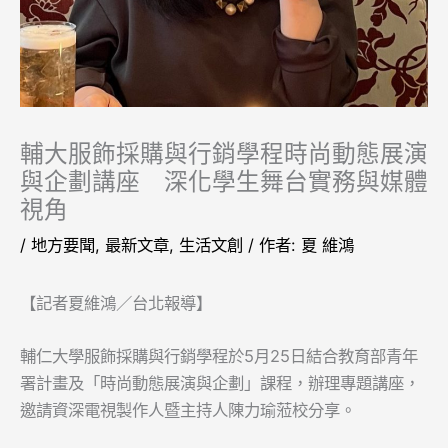
輔大服飾採購與行銷學程時尚動態展演
與企劃講座 深化學生舞台實務與媒體
視角
/
地方要聞
,
最新文章
,
生活文創
/ 作者:
夏 維鴻
【記者夏維鴻／台北報導】
輔仁大學服飾採購與行銷學程於5月25日結合教育部青年
署計畫及「時尚動態展演與企劃」課程，辦理專題講座，
邀請資深電視製作人暨主持人陳力瑜蒞校分享。