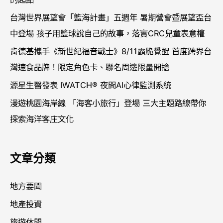
台灣世界展望會「籃海計畫」五週年 暑期營會暨展望盃台
中登場 孩子用籃球說自己的故事，落實CRC兒童表意權
肯德基攜手《新世紀福音戰士》8/11霸脆覺醒 首度跨界台
灣速食品牌！限定角色卡、聯名周邊限量開搶
源星生醫發表 IWATCH® 夜間AI心律監測系統
漫遊桃園海岸線 「海客小旅行」登場 三大主題路線帶你
探索海洋客庄文化
文章分類
地方要聞
地產投資
旅遊休閒