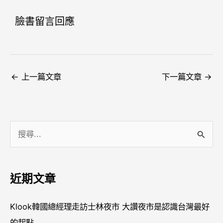
臉書留言回應
←
上一篇文章
下一篇文章
→
搜
尋
關
近期文章
鍵
字
Klook韓國總經理走訪士林夜市 大讚夜市是認識台灣最好
:
的起點