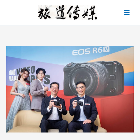
跳
至
主
要
內
容