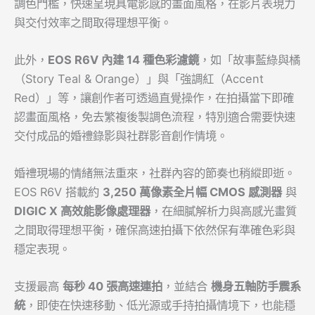
調色門檻，快速呈現具電影感的畫面風格，在影片表現力
與交付效率之間取得理想平衡。
此外，
EOS R6V
內建
14
種色彩濾鏡
，如「故事藍綠與橘
（Story Teal & Orange）」與「強調紅（Accent
Red）」等，讓創作者可透過直覺操作，在拍攝當下即確
認畫面風格，免去繁複後製調色流程，特別適合需要快速
交付成品的婚禮錄影與社群影音創作情境。
婚禮現場的情緒無法重來，社群內容的節奏也稍縱即逝。
EOS R6V 搭載約
3,250
萬像素全片幅
CMOS
感測器
與
DIGIC X
高效能影像處理器
，在細膩解析力與高感光畫質
之間取得理想平衡，確保高速拍攝下依然保有準確色彩與
穩定表現。
支援最高
每秒
40
張高速連拍
，並結合
機身五軸防手震系
統
，即使在快速移動、低光源或手持拍攝情境下，也能穩