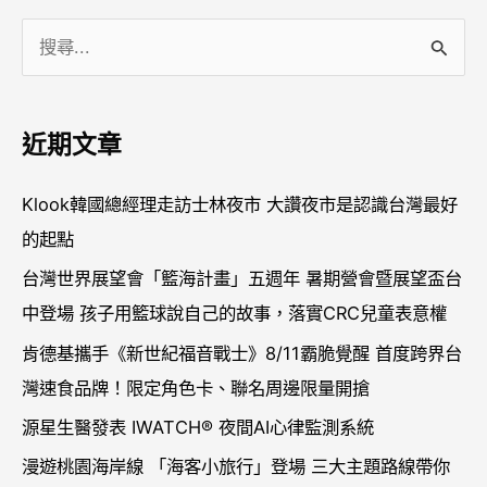
搜
尋
關
近期文章
鍵
字
Klook韓國總經理走訪士林夜市 大讚夜市是認識台灣最好
:
的起點
台灣世界展望會「籃海計畫」五週年 暑期營會暨展望盃台
中登場 孩子用籃球說自己的故事，落實CRC兒童表意權
肯德基攜手《新世紀福音戰士》8/11霸脆覺醒 首度跨界台
灣速食品牌！限定角色卡、聯名周邊限量開搶
源星生醫發表 IWATCH® 夜間AI心律監測系統
漫遊桃園海岸線 「海客小旅行」登場 三大主題路線帶你