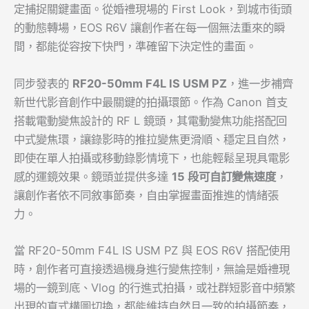
定捕捉關鍵畫面。從婚禮現場的 First Look，到城市街頭
的動態轉場，EOS R6V 讓創作者在每一個無法重來的瞬
間，都能從容按下快門，準確留下決定性的畫面。
同步發表的
RF20-50mm F4L IS USM PZ
，進一步補齊
新世代影音創作中最關鍵的拍攝環節。作為 Canon 首支
搭載電動變焦設計的 RF L 鏡頭，其電動變焦功能搭配回
中式變焦環，讓錄影時的推拉變焦更滑順、穩定且自然，
即使在單人拍攝或移動錄影情境下，也能輕鬆呈現具電影
感的運鏡效果。鏡頭並提供多達
15
段可自訂變焦速度
，
讓創作者依不同敘事節奏，自由掌握畫面推進的情緒張
力。
當 RF20-50mm F4L IS USM PZ 與 EOS R6V 搭配使用
時，創作者可直接透過機身進行變焦控制，無論是婚禮現
場的一鏡到底、Vlog 的行進式拍攝，或社群短影音中頻繁
出現的直式構圖切換，都能維持自然且一致的拍攝節奏，