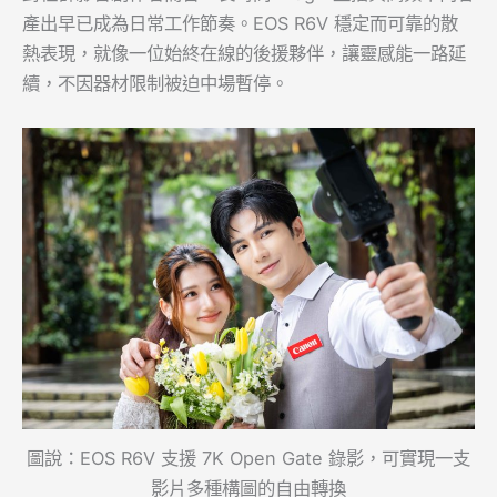
產出早已成為日常工作節奏。EOS R6V 穩定而可靠的散
熱表現，就像一位始終在線的後援夥伴，讓靈感能一路延
續，不因器材限制被迫中場暫停。
圖說：EOS R6V 支援 7K Open Gate 錄影，可實現一支
影片多種構圖的自由轉換