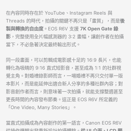
在內容同時存在於 YouTube、Instagram Reels 與
Threads 的時代，拍攝的關鍵不再只是「畫質」，而是
後
製與轉換的自由度
。EOS R6V 支援
7K Open Gate
錄
影
，完整使用全片幅感測器的 3:2 畫幅，讓創作者在拍攝
當下，不必急著決定最終輸出形式。
同一段畫面，可以剪輯成電影感十足的 16:9 長片，也能
轉化為吸睛的 9:16 直式短影音，甚至成為 1:1 的社群視
覺主角。對婚禮錄影師而言，一場婚禮不再只交付單一版
本影片，而是能延伸出適合新人分享的多種社群內容；對
影音創作者而言，則意味著一次拍攝，就能支撐整週甚至
更長時間的內容發布節奏。這正是 EOS R6V 所定義的
「One Video, Many Stories」。
當直式拍攝成為內容創作的第一語言，Canon EOS R6V
從操作邏輯出發重新設計拍攝體驗。
從
UI
介面、
LCD
顯