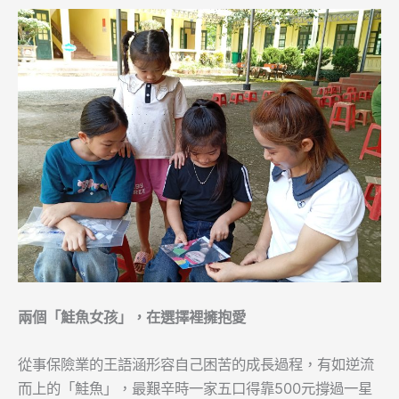
兩個「鮭魚女孩」，在選擇裡擁抱愛
從事保險業的王語涵形容自己困苦的成長過程，有如逆流
而上的「鮭魚」，最艱辛時一家五口得靠500元撐過一星