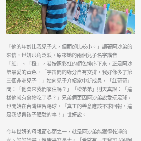
「他的年齡比我兒子大，個頭卻比較小。」讀著阿沙弟的
來信，世妍眼角泛淚，原來她的兩個兒子名字諧音
「紅」、「橙」，若按照彩虹的顏色排序下來，正是阿沙
弟最愛的黃色，「宇宙間的緣分自有安排，我好像多了第
三個非洲兒子！」她向兒子介紹家中新成員，「紅哥哥」
問：「他會來我們家住嗎？」「橙弟弟」則天真說：「這
樣他就有食物吃了嗎？」兄弟倆更因阿沙弟說愛玩足球，
也開始在台灣練習踢球，「真正的善意應該不求回報，這
是我想帶孩子體驗的事！」世妍說。
今年世妍的母親節心願之一，就是阿沙弟能獲得乾淨的
水、好好讀書，健康平安長大。「希望有一天我可以跟阿