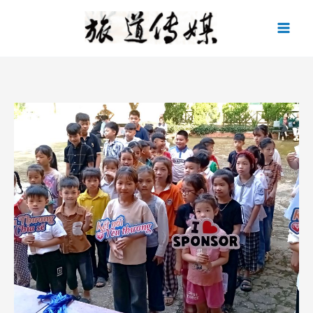
跳
至
主
要
內
容