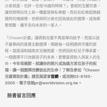
沙弟見面，也許，在他18歲的時候？」曾經的玉蘭花香，
讓世妍明白世上有一種愛是無私奉獻，而在彩虹串起跨越
國界的情緣裡，世妍與阿沙弟也因為彼此的選擇，成為緊
緊相繫、攜手走向未來的一家人。
「Chosen計畫」讓資助兒童不再是單向給予，而是以孩
子最單純的直覺主動選擇，開啟每一段相遇與守護的旅
程。當語涵和越南女兒擁抱愛、世妍因彩虹兒子傳承愛，
一個選擇不只改變孩子的未來，更豐富資助人與家人的生
命。
今年母親節，就讓你的照片成為遠方某位孩子的祝
福，讓一個選擇改變彼此的生命！了解及參加「Chosen
兒童資助計畫」請至展望會
官網
，或洽詢02-8195-
3005、電子信箱
pr@worldvision.org.tw
。
臉書留言回應