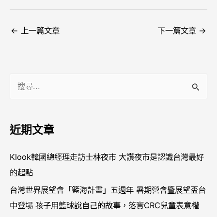
←
上一篇文章
下一篇文章
→
搜
尋
關
近期文章
鍵
字
Klook韓國總經理走訪士林夜市 大讚夜市是認識台灣最好
:
的起點
台灣世界展望會「籃海計畫」五週年 暑期營會暨展望盃台
中登場 孩子用籃球說自己的故事，落實CRC兒童表意權