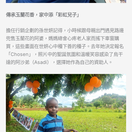
傳承
玉蘭花香，家中添「彩虹兒子」
擔任行銷企劃的孫世妍記得，小時候跟母親出門遇見路邊
兜售玉蘭花的阿婆，媽媽總會心疼老人家而搖下車窗購
買，這些畫面在世妍心中種下善的種子。去年她決定報名
「Chosen」，照片中的聖誕氛圍和溫暖笑容感染了烏干
達的阿沙弟（Asadi），選擇她作為自己的資助人。