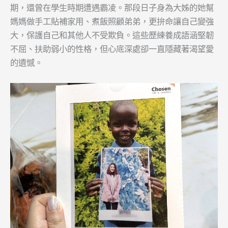
期，還曾在學生時期遭遇霸凌。那段日子身為大姊的她幫
媽媽做手工貼補家用、煮飯照顧弟弟，更拚命讓自己變強
大，保護自己和其他人不受欺負。這些歷練養成語涵堅韌
不屈、扶助弱小的性格，但心底深處卻一直隱藏著渴望愛
的遺憾。