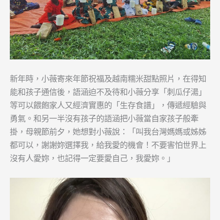
新年時，小薇寄來年節祝福及越南糯米甜點照片，在得知
能和孩子通信後，語涵迫不及待和小薇分享「刺瓜仔湯」
等可以餵飽家人又經濟實惠的「生存食譜」，傳遞經驗與
勇氣。和另一半沒有孩子的語涵把小薇當自家孩子般牽
掛，母親節前夕，她想對小薇說：「叫我台灣媽媽或姊姊
都可以，謝謝妳選擇我，給我愛的機會！不要害怕世界上
沒有人愛妳，也記得一定要愛自己，我愛妳。」