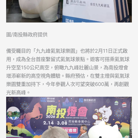
圖/南投縣政府提供
備受矚目的「九九峰氦氣球樂園」也將於2月11日正式啟
用，成為全台首座繫留式氦氣球景點。遊客可搭乘氦氣球
升空至150公尺高空，俯瞰九九峰壯麗山景，為南投燈會
增添嶄新的高空視角體驗。縣府預估，在雙主燈與氦氣球
樂園雙重加持下，今年參觀人次可望突破600萬，再創觀
光新高峰。