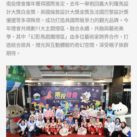
南投燈會連年獲得國際肯定，去年一舉抱回義大利羅馬設
計大獎白金獎、英國倫敦設計大獎金獎及法國巴黎設計獎
優選等多項殊榮，成功打造具國際競爭力的觀光品牌。今
年燈會共規劃11大主題燈區，融合永續、共融與藝術美
學，其中「幻影馬戲團燈區」由多位藝術家跨界合作，打
造結合遊具、燈光與互動體驗的奇幻空間，深受親子族群
期待。