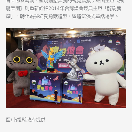
音樂節奏轉動，呈現動態奔騰的視覺震撼；地面主燈《飛
馳樂園》則重新詮釋2014年台灣燈會經典主燈「龍駒騰
耀」，轉化為夢幻獨角獸造型，營造沉浸式童話場景。
圖/南投縣政府提供