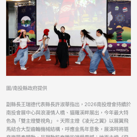
圖/南投縣政府提供
副縣長王瑞德代表縣長許淑華指出，2026南投燈會持續於
南投會展中心與浪漫情人橋、貓羅溪畔展出，今年最大特
色為「雙主燈雙視角」。天際主燈《凌光之翼》以展翼飛
馬結合大型齒輪機械結構，呼應金馬年意象，展演時將隨