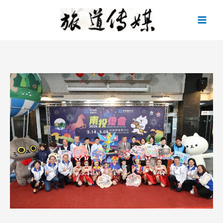
跳
至
主
要
內
容