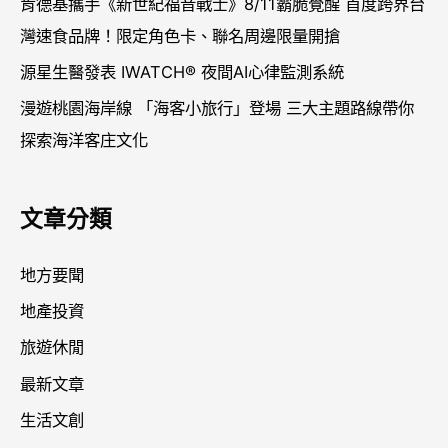
肯德基攜手《新世紀福音戰士》8/11霸脆覺醒 首度跨界台
灣速食品牌！限定角色卡、聯名周邊限量開搶
源星生醫發表 IWATCH® 夜間AI心律監測系統
漫遊桃園海岸線 「海客小旅行」登場 三大主題路線帶你
探索海洋客庄文化
文章分類
地方要聞
地產投資
旅遊休閒
最新文章
生活文創