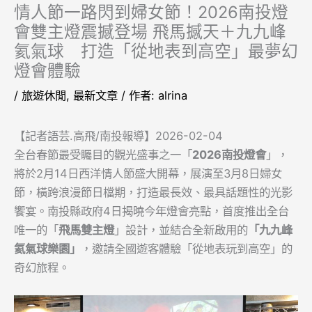
情人節一路閃到婦女節！2026南投燈
會雙主燈震撼登場 飛馬撼天＋九九峰
氦氣球 打造「從地表到高空」最夢幻
燈會體驗
/
旅遊休閒
,
最新文章
/ 作者:
alrina
【記者語芸.高飛/南投報導】2026-02-04
全台春節最受矚目的觀光盛事之一「
2026南投燈會
」，
將於2月14日西洋情人節盛大開幕，展演至3月8日婦女
節，橫跨浪漫節日檔期，打造最長效、最具話題性的光影
饗宴。南投縣政府4日揭曉今年燈會亮點，首度推出全台
唯一的「
飛馬
雙主燈
」設計，並結合全新啟用的
「九九峰
氦氣球樂園」
，邀請全國遊客體驗「從地表玩到高空」的
奇幻旅程。