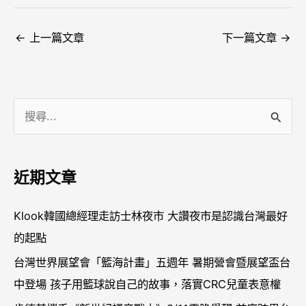
←
上一篇文章
下一篇文章
→
搜
尋
關
近期文章
鍵
字
Klook韓國總經理走訪士林夜市 大讚夜市是認識台灣最好
:
的起點
台灣世界展望會「籃海計畫」五週年 暑期營會暨展望盃台
中登場 孩子用籃球說自己的故事，落實CRC兒童表意權