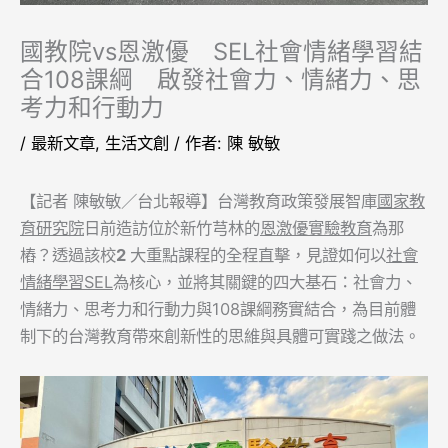
國教院vs恩激優 SEL社會情緒學習結
合108課綱 啟發社會力、情緒力、思
考力和行動力
/
最新文章
,
生活文創
/ 作者:
陳 敏敏
【記者 陳敏敏／台北報導】台灣教育政策發展智庫
國家教
育研究院
日前造訪位於新竹芎林的
恩激優實驗教育
為那
樁？透過該校
2
大重點課程的全程直擊，見證如何以
社會
情緒學習SEL
為核心，並將其關鍵的四大基石：社會力、
情緒力、思考力和行動力與108課綱務實結合，為目前體
制下的台灣教育帶來創新性的思維與具體可實踐之做法。