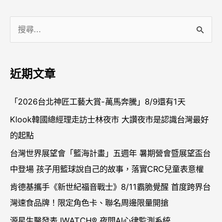
搜
尋
關
近期文章
鍵
字
「2026台北神匠工藝大賞-萬馬奔騰」8/9還有1天
:
Klook韓國總經理走訪士林夜市 大讚夜市是認識台灣最好
的起點
台灣世界展望會「籃海計畫」五週年 暑期營會暨展望盃台
中登場 孩子用籃球說自己的故事，落實CRC兒童表意權
肯德基攜手《新世紀福音戰士》8/11霸脆覺醒 首度跨界台
灣速食品牌！限定角色卡、聯名周邊限量開搶
源星生醫發表 IWATCH® 夜間AI心律監測系統