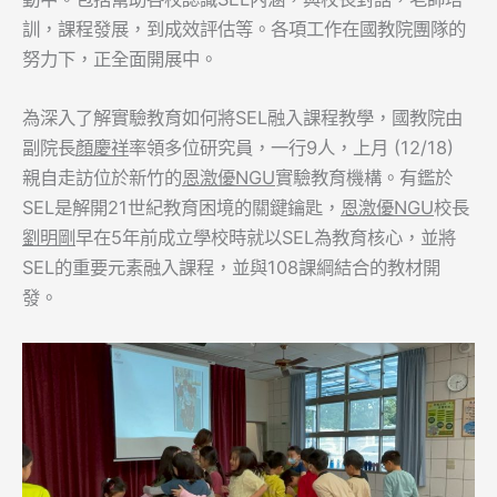
訓，課程發展，到成效評估等。各項工作在國教院團隊的
努力下，正全面開展中。
為深入了解實驗教育如何將SEL融入課程教學，國教院由
副院長
顏慶祥
率領多位研究員，一行9人，上月 (12/18)
親自走訪位於新竹的
恩激優NGU
實驗教育機構。有鑑於
SEL是解開21世紀教育困境的關鍵鑰匙，
恩激優NGU
校長
劉明剛
早在5年前成立學校時就以SEL為教育核心，並將
SEL的重要元素融入課程，並與108課綱結合的教材開
發。