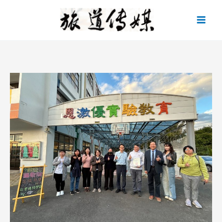
跳
至
主
要
內
容