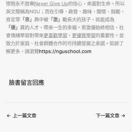
懷抱永不放棄
Never Give Up
的信心，來面對生命。所以
英文簡稱為NGU；而在引導、啟發、趣味、關懷、鼓勵、
肯定等
「
恩
」
典中被
「激」
勵長大的孩子，就能成為
「
優
」
異的人才，帶來一生的幸福。恩激優始終相信，社
會情緒學習對帶來
更喜歡學習
，
更優質學習
的重要性。並
致力於家庭、社會群體合作的可持續發展之承諾。如欲了
解更多，請瀏覽
https://nguschool.com
臉書留言回應
←
上一篇文章
下一篇文章
→