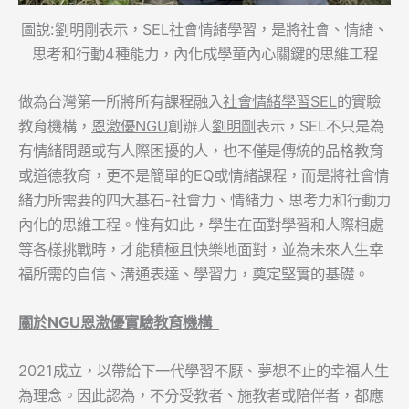
圖說:劉明剛表示，SEL社會情緒學習，是將社會、情緒、
思考和行動4種能力，內化成學童內心關鍵的思維工程
做為台灣第一所將所有課程融入
社會情緒學習SEL
的實驗
教育機構，
恩激優NGU
創辦人
劉明剛
表示，SEL不只是為
有情緒問題或有人際困擾的人，也不僅是傳統的品格教育
或道德教育，更不是簡單的EQ或情緒課程，而是將社會情
緒力所需要的四大基石-社會力、情緒力、思考力和行動力
內化的思維工程。惟有如此，學生在面對學習和人際相處
等各樣挑戰時，才能積極且快樂地面對，並為未來人生幸
福所需的自信、溝通表達、學習力，奠定堅實的基礎。
關於
NGU
恩激優實驗教育機構
2021成立，以帶給下一代學習不厭、夢想不止的幸福人生
為理念。因此認為，不分受教者、施教者或陪伴者，都應