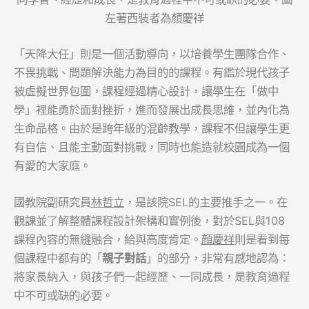
左著西裝者為顏慶祥
「天降大任」則是一個活動導向，以培養學生團隊合作、
不畏挑戰、問題解決能力為目的的課程。有鑑於現代孩子
被虛擬世界包圍，課程經過精心設計，讓學生在「做中
學」裡能勇於面對挫折，進而發展出成長思維，並內化為
生命品格。由於是跨年級的混齡教學，課程不但讓學生更
有自信、且能主動面對挑戰，同時也能造就校園成為一個
有愛的大家庭。
國教院副研究員
林哲立
，是該院SEL的主要推手之一。在
觀課並了解整體課程設計架構和實例後，對於SEL與108
課程內容的無縫融合，給與高度肯定。
顏慶祥
則是看到每
個課程中都有的「
親子對話
」的部分，非常有感地認為：
將家長納入，與孩子們一起經歷、一同成長，是教育過程
中不可或缺的必要。