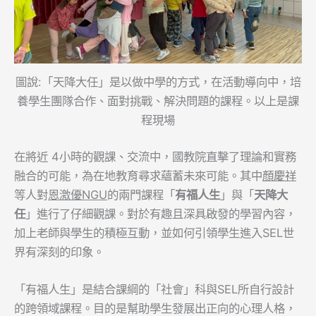
圖說:「天降大任」是以做中學的方式，在活動導向中，培
養學生團隊合作、面對挑戰、解決問題的課程。以上是課
程現場
在將近 4小時的觀課、交流中，國教院直擊了理論和實務
融合的可能，為在地教育尋求蘊蓄未來可能。其中
顏慶祥
等人對
恩激優NGU
的兩門課程「
有福人生
」與「
天降大
任
」進行了仔細觀課。對於有趣且深具啟發的學習內容，
加上老師與學生的積極互動，並如何引領學生進入SEL世
界有深刻的印象。
「有福人生」是結合課綱的「社會」科與SEL所自行設計
的跨領域課程。目的是幫助學生發展出正向的心理人格，