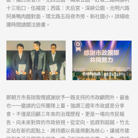
十三街口、伍福宮；西區：天后宮、深耕公園、光明六路
阿美鴨肉麵對面、環北路五段夜市旁、新社國小。詳細收
運時間請關注臉書。
鄭朝方市長除致贈感謝狀予一路支持的市政顧問外，
最後
也一一
邀請
的公所團隊上臺
，強調三週年市政感恩分享
會，不僅是回顧三年來的治理歷程，更是一場向市民報
告、向未來對齊的市政檢視。從定向、追趕到超越，竹北
正站在新的起點上，將持續以長遠規劃為核心，讓城市建