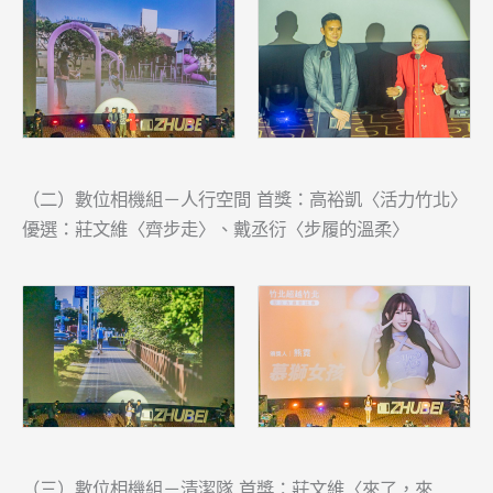
（二）數位相機組－人行空間 首獎：高裕凱〈活力竹北〉
優選：莊文維〈齊步走〉、戴丞衍〈步履的溫柔〉
（三）數位相機組－清潔隊 首獎：莊文維〈來了，來