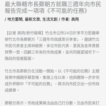
最大縣轄市長鄭朝方就職三週年向市民
報告完成一項項《不可能的任務》
/
地方要聞
,
最新文章
,
生活文創
/ 作者:
高飛
【記者 高飛/新竹報導】竹北市公所24日於享平方影廳舉
辦竹北市長鄭朝方「三週年市政感恩分享會」，邀請竹北
市民代表會主席林啟賢、多位市民代表、里長及各界貴賓
齊聚一堂，回顧三年來的市政成果，並共同展望城市下一
階段的發展藍圖。
竹北市長鄭朝方在
活動一開始，以《不可能的任務》主題
音樂中揭開序幕登場，象徵上任以來，他與團隊一步步完
成外界眼中「不可能的任務」，再次向市民交出一份市政
成績單。
鄭朝方表示，市政成果無法由自己打分數，交由市民來打