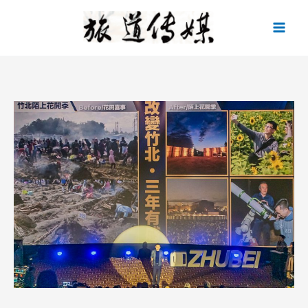
跳
至
主
要
內
容