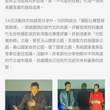
設與生活品質同步前進，將「不可能的任務」化為一項項
具體落實的施政成果。
24日活動除市政感恩分享外，也同時結合「攝影比賽暨頒
獎典禮」，透過鏡頭記錄竹北的改變。評審首席特別邀請
竹北在地攝影家許釗滂擔任專業評審。許釗滂素有「光影
魔術師」之稱，曾受玉山國家公園、澎湖南方四島國家公
園、壽山國家自然公園、墾丁國家公園、馬祖國家風景區
等單位委任拍攝。活動中，許老師也分享他眼中不同角度
的竹北城市風景，並盛讚自己住的竹北近年來有最美的改
變。