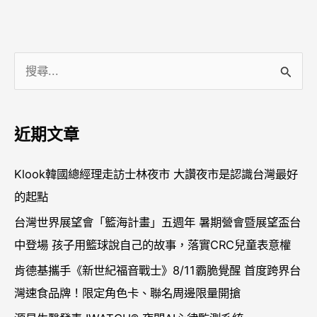
搜
尋
關
近期文章
鍵
字
Klook韓國總經理走訪士林夜市 大讚夜市是認識台灣最好
:
的起點
台灣世界展望會「籃海計畫」五週年 暑期營會暨展望盃台
中登場 孩子用籃球說自己的故事，落實CRC兒童表意權
肯德基攜手《新世紀福音戰士》8/11霸脆覺醒 首度跨界台
灣速食品牌！限定角色卡、聯名周邊限量開搶