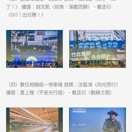
了！〉 優選：胡文凱〈前進．滿載而歸〉、戴丞衍
〈GO！出任務！〉
（四）數位相機組－停車場 首獎：沈盈鴻〈向光而行〉
優選：夏上雅〈平安光行道〉、戴丞衍〈動靜之間〉