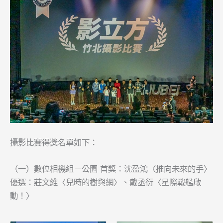
攝影比賽得獎名單如下：
（一）數位相機組－公園 首獎：沈盈鴻〈推向未來的手〉
優選：莊文維〈兒時的樹與網〉、戴丞衍〈星際戰艦啟
動！〉