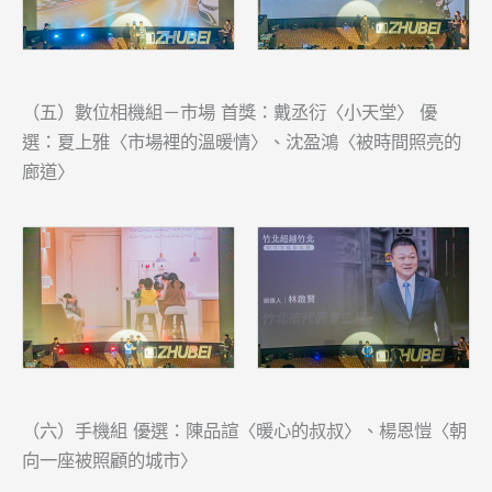
（五）數位相機組－市場 首獎：戴丞衍〈小天堂〉 優
選：夏上雅〈市場裡的溫暖情〉、沈盈鴻〈被時間照亮的
廊道〉
（六）手機組 優選：陳品諠〈暖心的叔叔〉、楊恩愷〈朝
向一座被照顧的城市〉