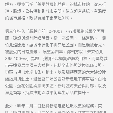
解方，逐步形塑「美學與機能並進」的城市樣貌，從人行
道、路燈、公共活動到城市空間，建立起有系統、有溫度
的城市風格，政見實踐率更高達91%。
第三年進入「超越向前 10-100」，各項規劃成果全面展
開，建設與設計陸續落實，從一座公園、一條道路、一盞
竹北燈開始，讓城市進化不再只是藍圖，而是能被看見、
被感受的日常風景。 展望第四年，鄭朝方以「未來竹北
365 100-∞」為題，強調不以短期政績為目標，而是為城
市長遠發展準備三大禮物，包括全市路燈汰換為LED燈、
東區市場（水岸市集）動土，以及翻轉西區的六大建設陸
續啟用與動土，涵蓋豆仔埔公園暨新建地下停車場、白地
公園、蓮花公園與鳳崎步道、新月聽海天台與月廊，以及
澎湖窟等，持續推動區域平衡與生活品質提升。
此外，明年一月一日起將新增定點垃圾收集的服務，東
區：隘口集會所、兒四公園、繩索公園、莊敬三路與勝利