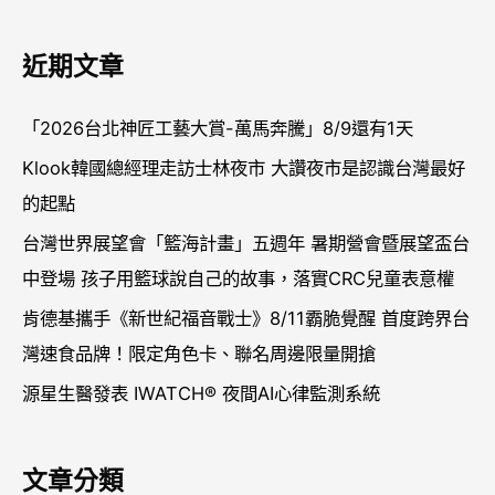
尋
關
近期文章
鍵
字
「2026台北神匠工藝大賞-萬馬奔騰」8/9還有1天
:
Klook韓國總經理走訪士林夜市 大讚夜市是認識台灣最好
的起點
台灣世界展望會「籃海計畫」五週年 暑期營會暨展望盃台
中登場 孩子用籃球說自己的故事，落實CRC兒童表意權
肯德基攜手《新世紀福音戰士》8/11霸脆覺醒 首度跨界台
灣速食品牌！限定角色卡、聯名周邊限量開搶
源星生醫發表 IWATCH® 夜間AI心律監測系統
文章分類