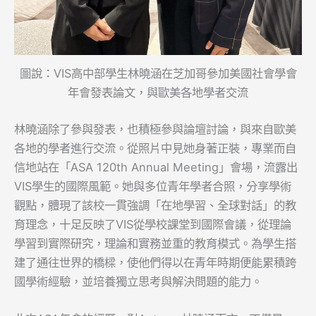
圖說：VIS高中部學生林曉涵在芝加哥參加美國社會學會
年會發表論文，與歐美各地學者交流
林曉涵除了參與發表，也積極參與論壇討論，與來自歐美
各地的學者進行交流。從照片中見她身著正裝，專業而自
信地站在「ASA 120th Annual Meeting」會場，流露出
VIS學生的國際風範。她與多位青年學者合照，分享學術
觀點，體現了該校一貫強調「在地學習、全球對話」的教
育理念，十足反映了VIS從學校課堂到國際會議，從理論
學習到實際研究，理論和實務並重的教育模式。為學生搭
建了通往世界的橋樑，使他們得以在青年時期便能累積跨
國學術經驗，並培養獨立思考與解決問題的能力。