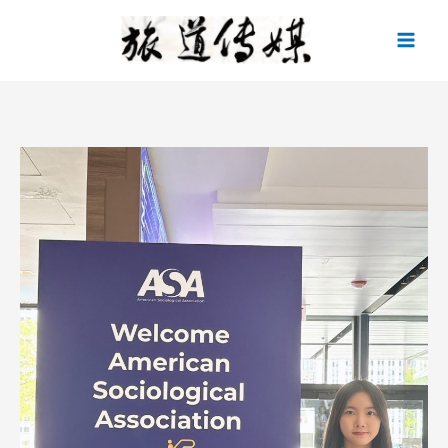
跳
至
主
要
內
容