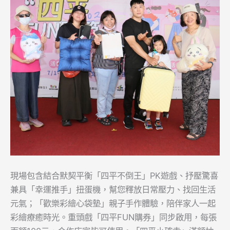
現場包含結合默契平衡「四平不倒王」PK遊戲、抒壓驚喜
兼具「幸運推手」扭蛋機，幫您釋放日常壓力、找回生活
元氣；「歡樂彩繪心袋墊」親子手作體驗，陪伴家人一起
彩繪療癒時光。重頭戲「四平FUN購券」同步啟用，每張