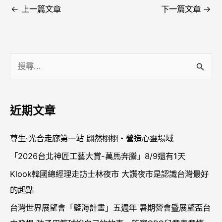
←
上一篇文章
下一篇文章
→
搜
尋
關
近期文章
鍵
字
尊生·光合走廊第一站 翩然栩栩・營造心靈場域
:
「2026台北神匠工藝大賞-萬馬奔騰」8/9還有1天
Klook韓國總經理走訪士林夜市 大讚夜市是認識台灣最好
的起點
台灣世界展望會「籃海計畫」五週年 暑期營會暨展望盃台