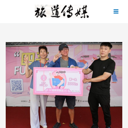
跳
至
主
要
內
容