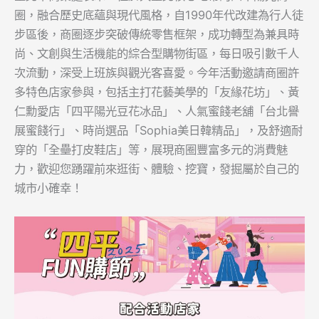
圈，融合歷史底蘊與現代風格，自1990年代改建為行人徒
步區後，商圈逐步突破傳統零售框架，成功轉型為兼具時
尚、文創與生活機能的綜合型購物街區，每日吸引數千人
次流動，深受上班族與觀光客喜愛。今年活動邀請商圈許
多特色店家參與，包括主打花藝美學的「友緣花坊」、黃
仁勳愛店「四平陽光豆花冰品」、人氣蜜餞老舖「台北譽
展蜜餞行」、時尚選品「Sophia美日韓精品」，及舒適耐
穿的「全壘打皮鞋店」等，展現商圈豐富多元的消費魅
力，歡迎您踴躍前來逛街、體驗、挖寶，發掘屬於自己的
城市小確幸！