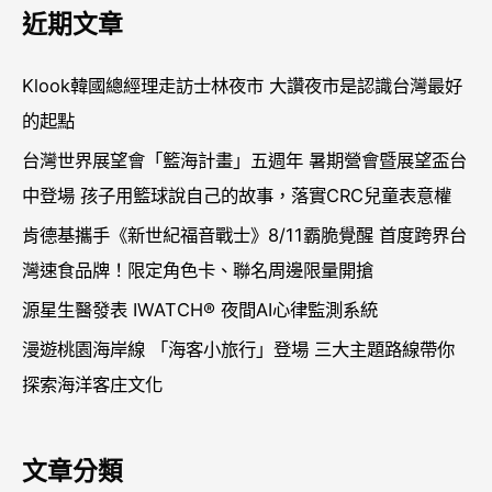
關
近期文章
鍵
字
Klook韓國總經理走訪士林夜市 大讚夜市是認識台灣最好
:
的起點
台灣世界展望會「籃海計畫」五週年 暑期營會暨展望盃台
中登場 孩子用籃球說自己的故事，落實CRC兒童表意權
肯德基攜手《新世紀福音戰士》8/11霸脆覺醒 首度跨界台
灣速食品牌！限定角色卡、聯名周邊限量開搶
源星生醫發表 IWATCH® 夜間AI心律監測系統
漫遊桃園海岸線 「海客小旅行」登場 三大主題路線帶你
探索海洋客庄文化
文章分類