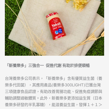
「新養樂多」三強合一 促進代謝 有助於排便順暢
台灣養樂多公司表示，「新養樂多」含有優質益生菌（養
樂多代田菌），其應用產品(養樂多300LIGHT)已獲台灣
三項健康食品認證，有助改善胃腸功能、促進免疫調節與
輔助調整過敏體質。此外，新養樂多更添加益生質（日本
養樂多研發的半乳寡糖），能滋養益生菌，發揮１＋１＞