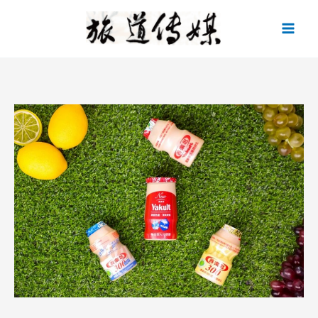
跳
至
主
要
內
容