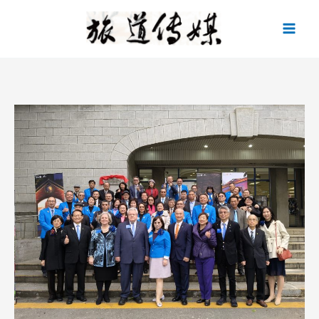
跳
至
主
要
內
容