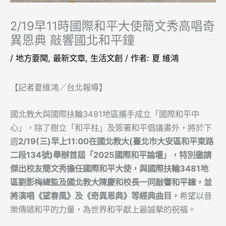
2/19早11時國際和平大使簡文秀高唱奇
異恩典 敲響國北和平鐘
/
地方要聞
,
最新文章
,
生活文創
/ 作者:
夏 維鴻
【記者夏維鴻／台北報導】
國北教大與國際扶輪3481地區攜手成立「國際和平中
心」，除了樹立「和平柱」及簽署和平倡議書外，將於下
週
2/19(三)早上11:00在國北教大(臺北市大安區和平東路
二段134號)舉辦首屆「2025國際和平論壇」，特別邀請
傑出校友簡文秀擔任國際和平大使，與國際扶輪3481地
區劉影梅總監及國北教大陳慶和校長一同敲響和平鐘，並
將演唱《望春風》及《奇異恩典》等經典曲目，
希望以音
樂傳遞和平的力量，為世界和平獻上最誠摯的祝福。