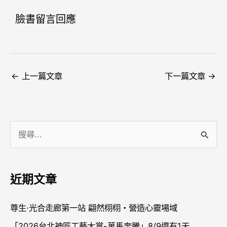
臉書留言回應
←
上一篇文章
下一篇文章
→
搜
尋
關
近期文章
鍵
字
尊生·光合走廊第一站 翩然栩栩・營造心靈場域
:
「2026台北神匠工藝大賞-萬馬奔騰」8/9還有1天