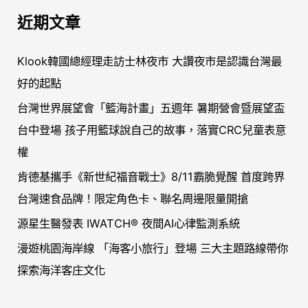
關
近期文章
鍵
字
Klook韓國總經理走訪士林夜市 大讚夜市是認識台灣最
:
好的起點
台灣世界展望會「籃海計畫」五週年 暑期營會暨展望盃
台中登場 孩子用籃球說自己的故事，落實CRC兒童表意
權
肯德基攜手《新世紀福音戰士》8/11霸脆覺醒 首度跨界
台灣速食品牌！限定角色卡、聯名周邊限量開搶
源星生醫發表 IWATCH® 夜間AI心律監測系統
漫遊桃園海岸線 「海客小旅行」登場 三大主題路線帶你
探索海洋客庄文化