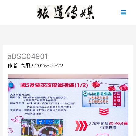
跳
至
主
要
內
容
aDSC04901
作者:
高飛
/
2025-01-22