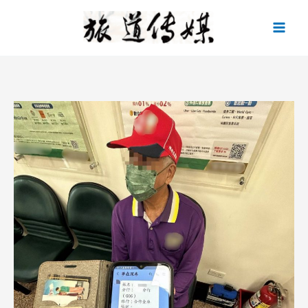
跳
至
主
要
內
容