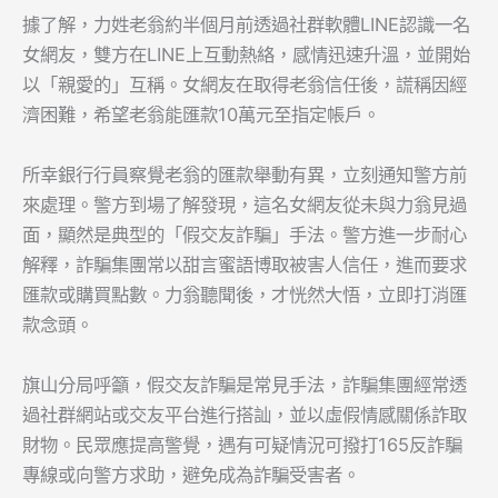
據了解，力姓老翁約半個月前透過社群軟體LINE認識一名
女網友，雙方在LINE上互動熱絡，感情迅速升溫，並開始
以「親愛的」互稱。女網友在取得老翁信任後，謊稱因經
濟困難，希望老翁能匯款10萬元至指定帳戶。
所幸銀行行員察覺老翁的匯款舉動有異，立刻通知警方前
來處理。警方到場了解發現，這名女網友從未與力翁見過
面，顯然是典型的「假交友詐騙」手法。警方進一步耐心
解釋，詐騙集團常以甜言蜜語博取被害人信任，進而要求
匯款或購買點數。力翁聽聞後，才恍然大悟，立即打消匯
款念頭。
旗山分局呼籲，假交友詐騙是常見手法，詐騙集團經常透
過社群網站或交友平台進行搭訕，並以虛假情感關係詐取
財物。民眾應提高警覺，遇有可疑情況可撥打165反詐騙
專線或向警方求助，避免成為詐騙受害者。