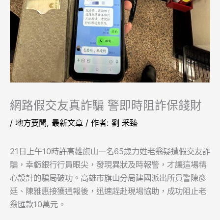
網路假交友真詐騙 警即時阻詐保錢財
/
地方要聞
,
最新文章
/ 作者:
劉 釆臻
21日上午10時許高雄旗山一名65歲力姓老翁疑遭假交友詐
騙，幸虧銀行行員眼尖，發現異狀及時報警，才讓這場精
心設計的騙局破功。高雄市旗山分局建國派出所員警陳彥
廷、陳雅惠接獲通報後，迅速趕赴現場協助，成功阻止老
翁匯款10萬元。