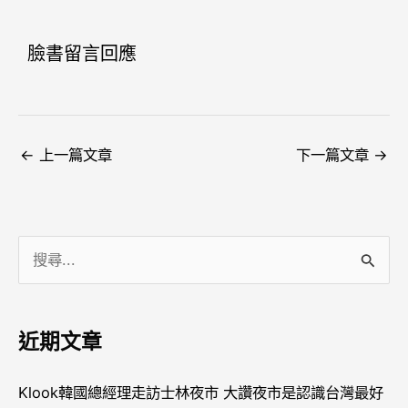
臉書留言回應
←
上一篇文章
下一篇文章
→
搜
尋
關
近期文章
鍵
字
Klook韓國總經理走訪士林夜市 大讚夜市是認識台灣最好