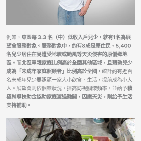
例如，
東區每
3.3
名（中）低收入戶兒少，就有
1
名為展
望會服務對象。服務對象中，約有
8
成是原住民、
5,400
名兒少居住在易遭受地震或颱風等天災侵害的原偏鄉地
區。
而
北區單親家庭比例高於全國其他區域
，
且弱勢兒少
成為「未成年家庭照顧者」比例高於全國，
統計約有近百
名未成年兒少要照顧一家大小飲食、生活，提前成為小大
人。展望會則依個案狀況，提高訪視關懷頻率，並給予
積
極輔導扶助金協助家庭渡過難關，因應天災，則給予生活
支持補助。