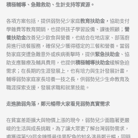
積極輔導、急難救助、生計支持等資源。
各項方案包括，提供弱勢兒少家庭
教育扶助金，
協助支付
學雜費等教育開銷，也提供孩子學習設備、課後照顧；
營
養扶助金
改善兒少飲食與營養，也結合在地店家、部落廚
房進行送餐服務，確保兒少獲得穩定的三餐和營養。當弱
勢家庭突遭急難意外或疾病衝擊時，提供
緊急扶助金
、協
助支應醫療及輔具費用，也提供
積極輔導扶助金
緩解急迫
需求；在長期的生涯發展上，也有培力與生計發展計畫，
輔導弱勢家庭家長培養一技之長，供弱勢兒少生命教育及
職涯探索支援，發展求職和就業技能。
走進脆弱角落，鄭元暢帶大家看見弱勢真實需求
在貧富差距擴大與物價上漲的現今，弱勢兒少面臨著更嚴
峻的生活與成長挑戰，為了讓大眾更了解台灣弱勢需求，
甫獲得第59屆金鐘獎最佳男配角的知名演員鄭元暢，同時