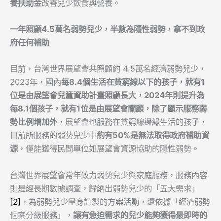
養扶助金
改善兒少飲食與營養。
一年照顧
4.5
萬名弱勢兒少，半數為隱性弱勢，拿不到政
府任何補助
目前，台灣世界展望會共照顧約 4.5萬名經濟弱勢兒少，
2023年，國內
每
8.4
個生活在貧窮線以下的孩子，就有
1
位是由展望會兒童資助計畫照顧長大，
2024
年則提升為
每
8.1
個孩子，就有
1
位是由展望會關顧，除了顯示服務弱
勢比例增加外
，展望會也服務在貧窮線邊緣生活的孩子，
目前所服務的弱勢兒少中
約有
50%
是無法取得政府補助資
源
，僅能獲得民間單位如展望會資源協助的隱性弱勢。
台灣世界展望會常年致力弱勢兒少與家庭服務，服務內容
則是經長期數據調查，歸納出弱勢兒少的「五大需求」
[2]
，為弱勢兒少量身訂製的方案活動，還依據「經濟弱勢
個案分級服務」，
讓有急迫需求的兒少能夠獲得最即時的