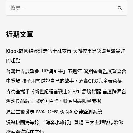
搜
尋
關
近期文章
鍵
字
Klook韓國總經理走訪士林夜市 大讚夜市是認識台灣最好
:
的起點
台灣世界展望會「籃海計畫」五週年 暑期營會暨展望盃台
中登場 孩子用籃球說自己的故事，落實CRC兒童表意權
肯德基攜手《新世紀福音戰士》8/11霸脆覺醒 首度跨界台
灣速食品牌！限定角色卡、聯名周邊限量開搶
源星生醫發表 IWATCH® 夜間AI心律監測系統
漫遊桃園海岸線 「海客小旅行」登場 三大主題路線帶你
探索海洋客庄文化