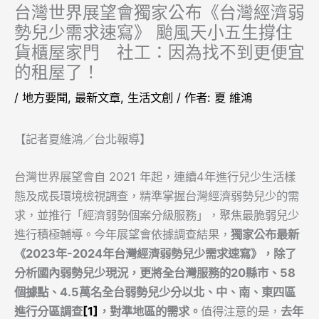
台灣世界展望會獨家公布《台灣經濟弱
勢兒少需求速寫》 颱風天小五生撐住
貨櫃屋家門 社工：因為找不到更便宜
的租屋了！
/
地方要聞
,
最新文章
,
生活文創
/ 作者:
夏 維鴻
【記者夏維鴻／台北報導】
台灣世界展望會自 2021 年起，連續4年進行兒少生活樣
態及成長環境檢視調查，精準掌握台灣經濟弱勢兒少的需
求，並推行「經濟弱勢個案分級服務」，聚焦最脆弱兒少
進行積極輔導。今年展望會依據調查結果，
獨家公布最新
《
2023
年
-2024
年台灣經濟弱勢兒少需求速寫》，除了
分析國內弱勢兒少現況，更將全台灣服務的
20
縣市、
58
個據點、
4.5
萬名全台弱勢兒少分以北、中、南、東四區
進行分區調查
[1]
，對準地區的需求。
值得注意的是，
去年