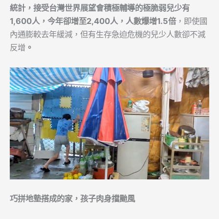
統計，接受台灣世界展望會積極輔導的極脆弱兒少有
1,600
人，今年卻增至
2,400
人，人數爆增
1.5
倍
，即使國
內通膨較去年緩減，但有生存急迫危機的兒少人數卻不減
反增
。
巧拼地墊搭成的家，孩子肉身擋颱風