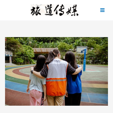
跳
至
主
要
內
容