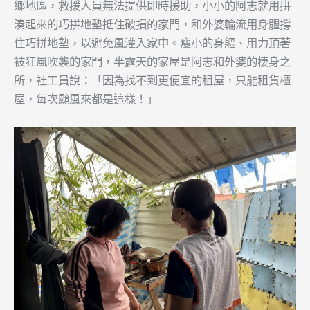
鄉地區，救援人員無法提供即時援助，小小的阿志就用拼
湊起來的巧拼地墊抵住破損的家門，和外婆輪流用身體撐
住巧拼地墊，以避免風灌入家中。瘦小的身軀、用力頂著
被狂風吹襲的家門，半露天的家屋是阿志和外婆的棲身之
所，社工員說：「因為找不到更便宜的租屋，只能租貨櫃
屋，每次颱風來都是這樣！」