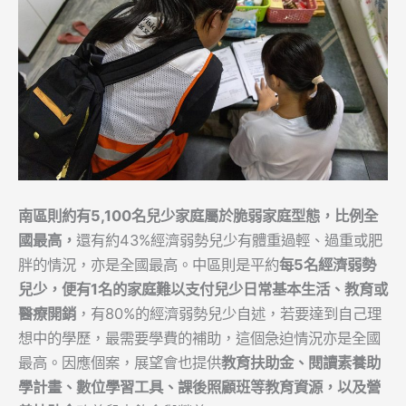
南區則約有
5,100
名兒少家庭屬於脆弱家庭型態，比例全
國最高，
還有約43%經濟弱勢兒少有體重過輕、過重或肥
胖的情況，亦是全國最高。中區則是平約
每5名經濟弱勢
兒少，便有1名的家庭難以支付兒少日常基本生活、教育或
醫療開銷
，有80%的經濟弱勢兒少自述，若要達到自己理
想中的學歷，最需要學費的補助，這個急迫情況亦是全國
最高。因應個案，展望會也提供
教育扶助金、閱讀素養助
學計畫、數位學習工具、課後照顧班等教育資源，以及營