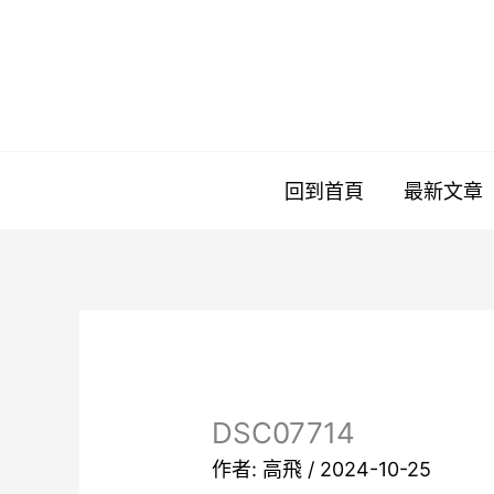
跳
至
主
要
內
容
回到首頁
最新文章
DSC07714
作者:
高飛
/
2024-10-25