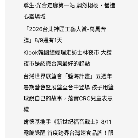
字
尊生·光合走廊第一站 翩然栩栩・營造
:
心靈場域
「2026台北神匠工藝大賞-萬馬奔
騰」8/9還有1天
Klook韓國總經理走訪士林夜市 大讚
夜市是認識台灣最好的起點
台灣世界展望會「籃海計畫」五週年
暑期營會暨展望盃台中登場 孩子用籃
球說自己的故事，落實CRC兒童表意
權
肯德基攜手《新世紀福音戰士》8/11
霸脆覺醒 首度跨界台灣速食品牌！限