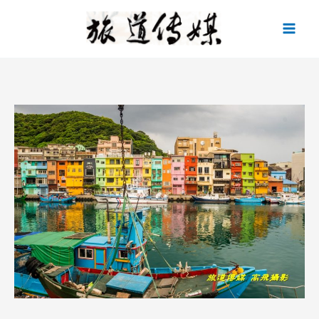
跳
至
主
要
內
容