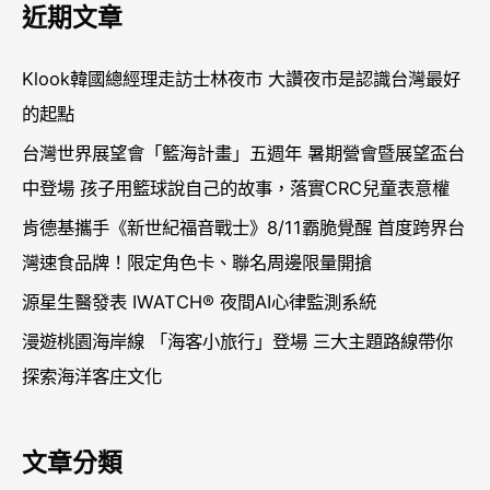
近期文章
鍵
字
Klook韓國總經理走訪士林夜市 大讚夜市是認識台灣最好
:
的起點
台灣世界展望會「籃海計畫」五週年 暑期營會暨展望盃台
中登場 孩子用籃球說自己的故事，落實CRC兒童表意權
肯德基攜手《新世紀福音戰士》8/11霸脆覺醒 首度跨界台
灣速食品牌！限定角色卡、聯名周邊限量開搶
源星生醫發表 IWATCH® 夜間AI心律監測系統
漫遊桃園海岸線 「海客小旅行」登場 三大主題路線帶你
探索海洋客庄文化
文章分類