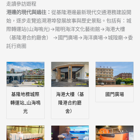
走讀參訪遊程
港邊的現代與過往：
從基隆港邊最新現代交通港務建設開
始，逐步走覽追溯港埠發展故事與歷史景點。包括有：城
際轉運站(山海鳴光)→陽明海洋文化藝術館→海港大樓
（基隆港合約廳舍） →國門廣場→海洋廣場→城隍廟→委
託行商圈
基隆地標城際
海港大樓（基
國門廣場
轉運站_山海鳴
隆港合約廳
光
舍）