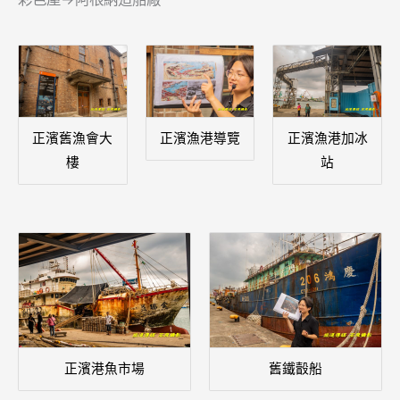
正濱舊漁會大
正濱漁港導覽
正濱漁港加冰
樓
站
正濱港魚市場
舊鐵瞉船