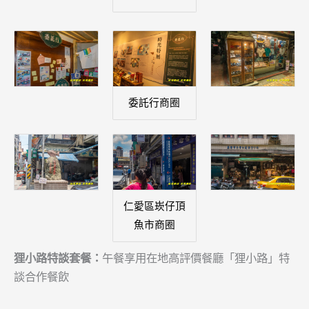
委託行商圈
仁愛區崁仔頂
魚市商圈
狸小路特談套餐：
午餐享用在地高評價餐廳「狸小路」特
談合作餐飲