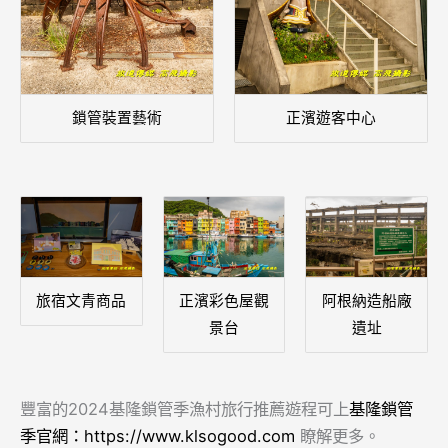
鎖管裝置藝術
正濱遊客中心
旅宿文青商品
正濱彩色屋觀
阿根納造船廠
景台
遺址
豐富的2024基隆鎖管季漁村旅行推薦遊程可上
基隆鎖管
季官網：https://www.klsogood.com
瞭解更多。