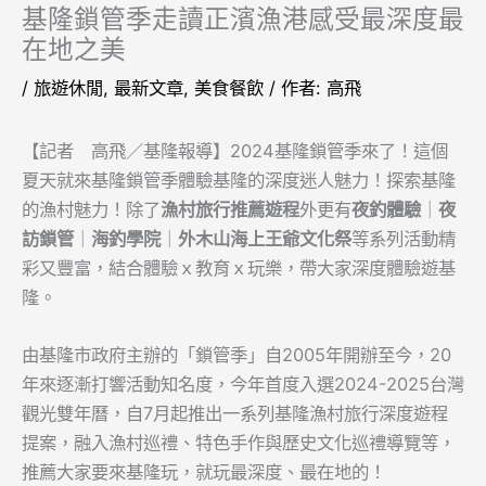
基隆鎖管季走讀正濱漁港感受最深度最
在地之美
/
旅遊休閒
,
最新文章
,
美食餐飲
/ 作者:
高飛
【記者 高飛／基隆報導】2024基隆鎖管季來了！這個
夏天就來基隆鎖管季體驗基隆的深度迷人魅力！探索基隆
的漁村魅力！除了
漁村旅行推薦遊程
外更有
夜釣體驗
​｜
夜
訪鎖管​
｜
海釣學院​
｜
外木山海上王爺文化祭
等系列活動精
彩又豐富​，結合體驗ｘ教育ｘ玩樂​，帶大家深度體驗遊基
隆。
由基隆市政府主辦的「鎖管季」自2005年開辦至今，20
年來逐漸打響活動知名度，今年首度入選2024-2025台灣
觀光雙年曆，自7月起推出一系列基隆漁村旅行深度遊程
提案，融入漁村巡禮、特色手作與歷史文化巡禮導覽等，
推薦大家要來基隆玩，就玩最深度、最在地的！