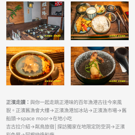
正濱走讀：
與你一起走跳正港味的百年漁港古往今來風
貎。正濱舊漁會大樓→正濱漁港加冰站→正濱漁市場→舊
船頭→space moor→在地小吃
吉古拉介紹→粼鳥旅宿│探訪獨家在地限定防空洞→正濱
彩色屋→阿根納造船廠