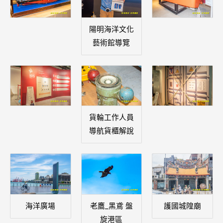
陽明海洋文化
藝術館導覽
貨輪工作人員
導航貨櫃解說
海洋廣場
老鷹_黑鳶 盤
護國城隍廟
旋港區