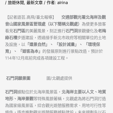
/
旅遊休閒
,
最新文章
/ 作者:
alrina
【記者語芸.高飛/臺北報導】
交通部觀光署北海岸及觀
音山國家風景區管理處（以下簡稱北觀處）
為使更多旅客
看見
石門區
的美麗風景，刻正進行
石門洞
景觀優化及
老梅
綠石槽
步道建設，透過接手新北市政府等相關單位的土地
及設施，以
「還景自然」、 「設計減量」、 「環境保
育」、 「遊客為本」
的發展原則進行景點改造，預計於
114年12月底前完成各項建設工程。
石門洞願景圖
圖/北觀處提供
石門洞
據點位於北海岸風景區，
北海岸主要以人文、地質
地形、海岸景觀
等特殊風貌著稱，北觀處為將石門洞打造
為國家級風景區，綜合觀光遊憩服務需求、用地可行性等
條件，逐步推動觀光遊憩服務據點建設，未來規劃先以石