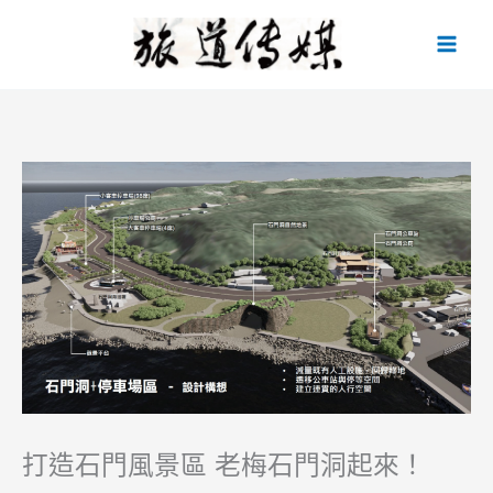
跳
至
主
要
內
容
打造石門風景區 老梅石門洞起來！