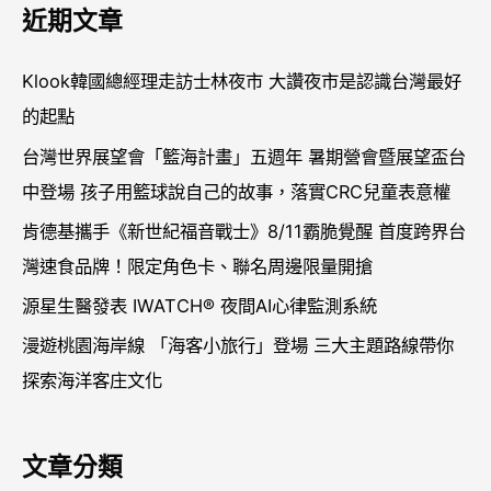
近期文章
鍵
字
Klook韓國總經理走訪士林夜市 大讚夜市是認識台灣最好
:
的起點
台灣世界展望會「籃海計畫」五週年 暑期營會暨展望盃台
中登場 孩子用籃球說自己的故事，落實CRC兒童表意權
肯德基攜手《新世紀福音戰士》8/11霸脆覺醒 首度跨界台
灣速食品牌！限定角色卡、聯名周邊限量開搶
源星生醫發表 IWATCH® 夜間AI心律監測系統
漫遊桃園海岸線 「海客小旅行」登場 三大主題路線帶你
探索海洋客庄文化
文章分類