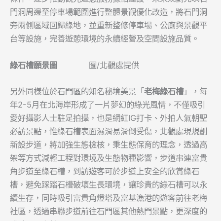
門洞周邊至停車場範圍進行整體景觀優化改造，將石門洞
旁兩側區域回歸綠地，並重新整修停車場、公廁與景觀平
台等設施，完善遊憩環境的永續經營及空間設施品質。
綠石槽願景圖
圖/北觀處提供
另外同樣位於石門區的知名秘境美景「
老梅綠石槽
」，每
年2-5月在北海岸形成了一片夢幻的綠光風情，不僅吸引
愛好攝影人士駐足拍攝，也是網紅IG打卡、外拍人氣朝聖
必訪景點，惟綠石槽表面濕滑易滑倒受傷，北觀處現規劃
新設步道，將加強生態檢核，秉生態保育的理念，透過高
架等方式減輕工程對環境及生態物種影響，步道串連富貴
角步道至綠石槽，到訪遊客可於步道上安全的欣賞綠石
槽，避免踩踏石槽破壞生長環境，讓珍貴的綠石槽可以永
續生存，同時吸引富貴角燈塔及富基漁港的遊客前往老梅
社區，透過串聯步道前往石門區其他熱門景點，更深度的