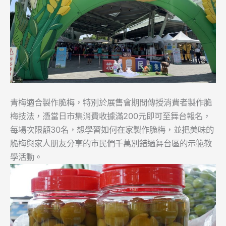
青梅適合製作脆梅，特別於展售會期間傳授消費者製作脆
梅技法，憑當日市集消費收據滿200元即可至舞台報名，
每場次限額30名，想學習如何在家製作脆梅，並把美味的
脆梅與家人朋友分享的市民們千萬別錯過舞台區的示範教
學活動。