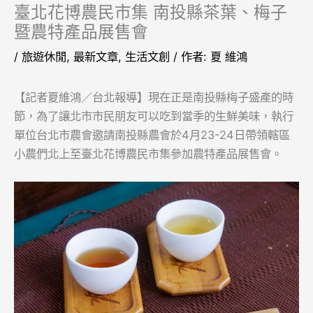
臺北花博農民市集 南投縣茶葉、梅子
暨農特產品展售會
/
旅遊休閒
,
最新文章
,
生活文創
/ 作者:
夏 維鴻
【記者夏維鴻／台北報導】現在正是南投縣梅子盛產的時
節，為了讓北市市民朋友可以吃到當季的生鮮美味，執行
單位台北市農會邀請南投縣農會於4月23-24日帶領轄區
小農們北上至臺北花博農民市集參加農特產品展售會。