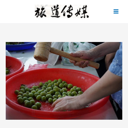
跳
至
主
要
內
容