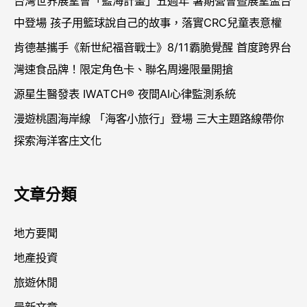
台灣世界展望會「籃海計畫」五週年 暑期營會暨展望盃台
中登場 孩子用籃球說自己的故事，落實CRC兒童表意權
肯德基攜手《新世紀福音戰士》8/11霸脆覺醒 首度跨界台
灣速食品牌！限定角色卡、聯名周邊限量開搶
源星生醫發表 IWATCH® 夜間AI心律監測系統
漫遊桃園海岸線 「海客小旅行」登場 三大主題路線帶你
探索海洋客庄文化
文章分類
地方要聞
地產投資
旅遊休閒