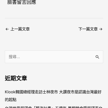
臉書留言回應
←
上一篇文章
下一篇文章
→
搜
尋
關
近期文章
鍵
字
Klook韓國總經理走訪士林夜市 大讚夜市是認識台灣最好
:
的起點