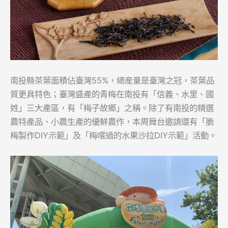
南投縣茶葉面積佔臺灣55%，總産量是臺灣之冠，茶葉品
質更具特色；臺灣盛產的青梅在南投有「信義、水里、國
姓」三大產區，有「梅子故鄉」之稱。除了有南投的精選
農特產品、小農生產的優鮮農作，本周舞台邀請還有「脆
梅製作DIY示範」及「梅嚐過的水果沙拉DIY示範」活動。