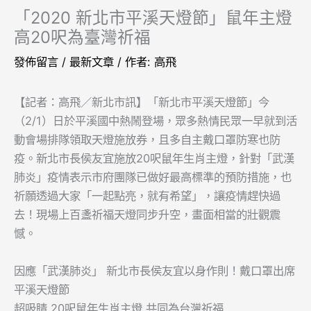
「2020 新北市平溪天燈節」鼠年主燈
高20呎為臺灣祈福
發佈留言
/
最新文章
/ 作者:
高飛
【記者：高飛／新北市訊】「新北市平溪天燈節」今
（2/1）日於平溪國中熱鬧登場，眾多熱情民眾一早就到活
動會場排隊領取天燈施放券，且多自主戴口罩防寒也防
疫。新北市長侯友宜施放20呎鼠年生肖主燈，針對「武漢
肺炎」疫情表示市府團隊已做好最高標準的預防措施，也
祈願透過大家「一起點亮，就有希望」，讓疫情趕快過
去！現場上百盞祈福天燈同步升空，畫面相當的壯觀震
憾。
因應「武漢肺炎」 新北市長侯友宜以身作則！戴口罩出席
平溪天燈節
超吸睛 20呎鼠年生肖主燈 共同為台灣祈福