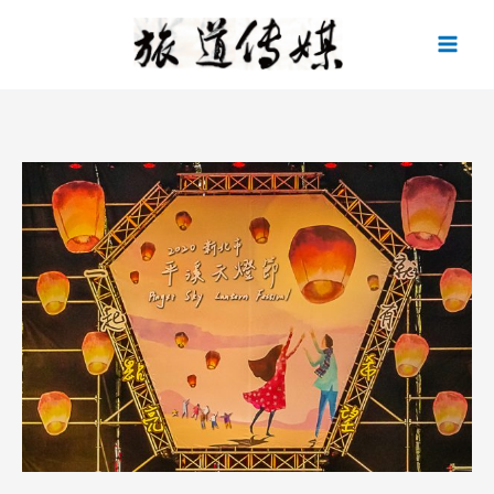
跳
至
主
要
內
容