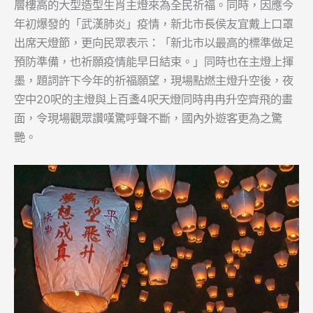
層樓高的大型造型生肖主燈來為全民祈福。同時，因應今
年初爆發的「武漢肺炎」疫情，新北市長侯友宜戴上口罩
出席天燈節，更向民眾表示：「新北市以最高的標準做足
預防準備，也祈願疫情能早日結束。」同時也在主燈上揮
墨，題詞許下今年的祈福願望，現場點燃主燈升空後，夜
空中20呎的主燈與上百盞4呎天燈同時冉冉升空齊飛的畫
面，令現場觀眾讚嘆驚呼聲不斷，國內外遊客更為之驚
艷。