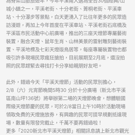
為脊梁山脈旅遊年，今年平溪甫入選為全台30個經典/山
城小鎮之一，平溪老街、十分老街、菁桐老街、平溪車
站、十分瀑步等景點，白天更湧入了比往年更多的民眾造
訪漫遊，再加上今年首度在平溪車站、平溪老街石底橋及
平溪區市民活動中心前廣場，推出的三座天燈節專屬藝術
裝置，融合天燈、鼠年生肖、山林美景的雷射雕刻藝術裝
置、平溪地標及七彩天燈版鳥居等，每座專屬裝置物也都
吸引許多現場民眾瘋狂搶拍，目前展期至2月底，還沒拍
照的民眾趕緊去尋找打卡分享給親朋好友吧。
此外，錯過今天「平溪天燈節」活動的民眾別擔心，
2/8（六）元宵節晚間5時30 分於十分廣場（新北市平溪
區南山坪136號）將舉辦第二場的天燈節晚會，想體驗國
際級天燈節慶的民眾，可於2/8當日上午10時於活動現場
領取免費的天燈施放券，有興趣的民眾可提早規劃抵達現
場，數量有限發完截止，千萬不要再錯過啦！
更多「2020新北市平溪天燈節」相關訊息請上新北市觀光