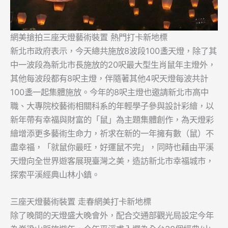
網美搶拍三座天燈藝術裝置 熱門打卡新地標
新北市政府表示，今天總共施放8波段100盞天燈，除了其
中一波段為新北市長施放的20呎最大型生肖鼠年主燈外，
其他每波段都有8呎主燈，伴隨著其他4呎天燈每波共計
100盞一起集體施放。今年的8呎主燈也邀請新北市高中
職、大專院校藝術相關科系的年輕學子參與設計彩繪，以
新年帶有幸福與財富的「鼠」為主題集體創作，為天燈彩
繪增添更多藝術生命力，祈求在新的一年擁有數（鼠）不
盡幸福，「就鼠你最旺，好運鼠不完」，同時也藉由平溪
天燈向全世界遊客展現臺灣之美，造訪新北市幸福城市，
探索平溪經典山林小鎮。
三座天燈藝術裝置 走春網美打卡新地標
除了晚間的天燈盛大晚會外，配合交通部觀光局設定今年