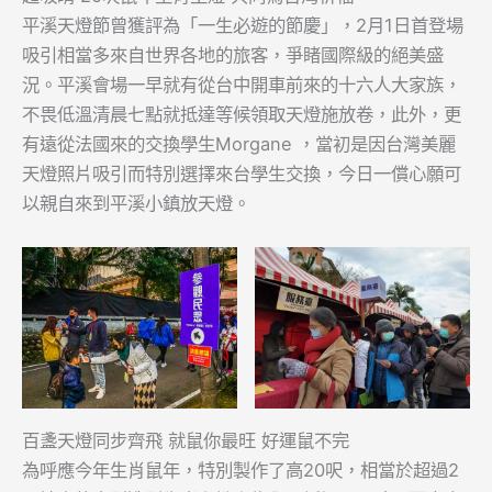
平溪天燈節曾獲評為「一生必遊的節慶」，2月1日首登場
吸引相當多來自世界各地的旅客，爭睹國際級的絕美盛
況。平溪會場一早就有從台中開車前來的十六人大家族，
不畏低溫清晨七點就抵達等候領取天燈施放卷，此外，更
有遠從法國來的交換學生Morgane ，當初是因台灣美麗
天燈照片吸引而特別選擇來台學生交換，今日一償心願可
以親自來到平溪小鎮放天燈。
百盞天燈同步齊飛 就鼠你最旺 好運鼠不完
為呼應今年生肖鼠年，特別製作了高20呎，相當於超過2