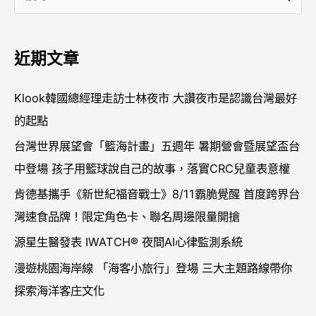
尋
關
近期文章
鍵
字
Klook韓國總經理走訪士林夜市 大讚夜市是認識台灣最好
:
的起點
台灣世界展望會「籃海計畫」五週年 暑期營會暨展望盃台
中登場 孩子用籃球說自己的故事，落實CRC兒童表意權
肯德基攜手《新世紀福音戰士》8/11霸脆覺醒 首度跨界台
灣速食品牌！限定角色卡、聯名周邊限量開搶
源星生醫發表 IWATCH® 夜間AI心律監測系統
漫遊桃園海岸線 「海客小旅行」登場 三大主題路線帶你
探索海洋客庄文化