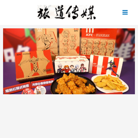
跳
至
主
要
內
容